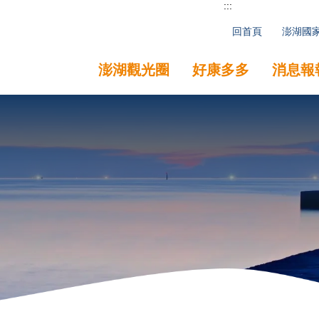
:::
回首頁
澎湖國
澎湖觀光圈
好康多多
消息報