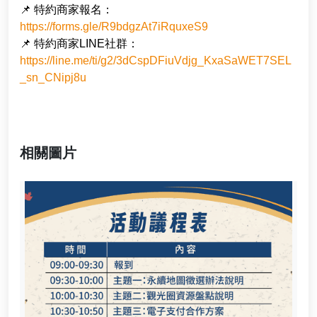
📌 特約商家報名：
https://forms.gle/R9bdgzAt7iRquxeS9
📌 特約商家LINE社群：
https://line.me/ti/g2/3dCspDFiuVdjg_KxaSaWET7SEL
_sn_CNipj8u
相關圖片