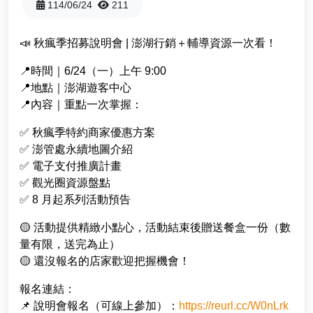
兩天一夜
114/06/24
211
facebook
youtube
instagram
一日遊
📣 秋瘋季招募說明會 | 澎湖行銷＋輔導資源一次看！
📍時間｜6/24（一）上午 9:00
半日遊
📍地點｜澎湖遊客中心
📍內容｜重點一次掌握：
✅ 秋瘋季特約商家優惠方案
✅ 澎管處永續地圖介紹
✅ 電子支付推廣計畫
✅ 觀光圈資源盤點
✅ 8 月起系列活動預告
🟡 活動提供精緻小點心，活動結束後贈送餐盒一份（數
量有限，送完為止）
🟡 還沒報名的店家歡迎把握機會！
報名連結：
📌 說明會報名（可線上參加）：
https://reurl.cc/W0nLrk