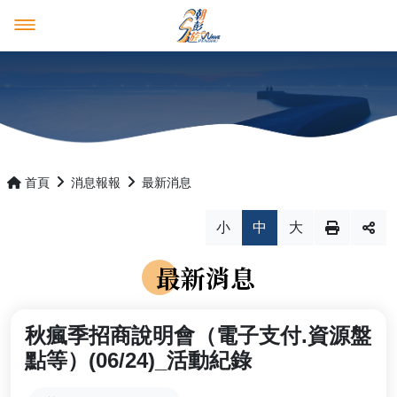
澎湖觀光圈
好康多多
澎湖觀光圈
消息報報
成員介紹
優惠活動
首頁
消息報報
最新消息
產品行程預購平台
最新消息
小
中
大
推薦遊程
活動花絮
最新消息
影音紀錄
四天三夜
回首頁
澎湖國家風景區管理處
秋瘋季招商說明會（電子支付.資源盤
三天兩夜
English
日本語
點等）(06/24)_活動紀錄