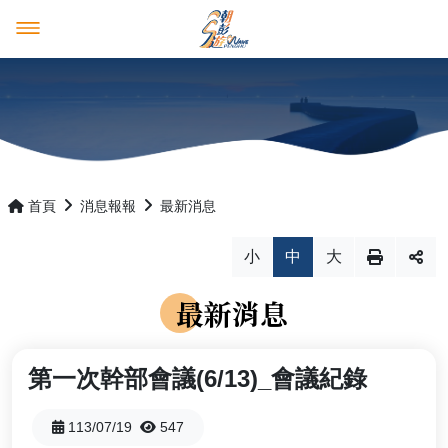
澎湖觀光圈
好康多多
澎湖觀光圈
消息報報
成員介紹
優惠活動
首頁
消息報報
最新消息
產品行程預購平台
最新消息
小
中
大
推薦遊程
活動花絮
最新消息
影音紀錄
四天三夜
回首頁
澎湖國家風景區管理處
第一次幹部會議(6/13)_會議紀錄
三天兩夜
English
日本語
113/07/19
547