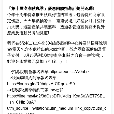
兩天一夜
facebook
youtube
instagram
「第十屆澎湖秋瘋季」優惠回饋招募計劃開跑囉!
一日遊
今年十周年特別推出秋瘋好禮四重送，包含特約商家限
定優惠、天天集點抽驚喜、週週現場抽好禮及月月登錄
抽大獎，邀請產業共襄盛舉，透過各管道宣傳露出提升
半日遊
產業及活動品牌能見度!
我們在6/24(二)上午9:30在澎湖遊客中心將召開招募說明
會(當天包含本處推出的永續地圖、觀光圈資源盤點及電
子支付、8月起系列活動規劃等相關內容會一併說明)，
歡迎各產業撥冗參加（可線上）！
-->招募說明會報名表單 https://reurl.cc/W0nLrk
-->秋瘋季特約商家報名表單
https://forms.gle/R9bdgzAt7iRquxeS9
-->澎湖秋瘋季特約商家line社群
https://line.me/ti/g2/3dCspDFiuVdjg_KxaSaWET7SEL
_sn_CNipj8uA?
utm_source=invitation&utm_medium=link_copy&utm_c