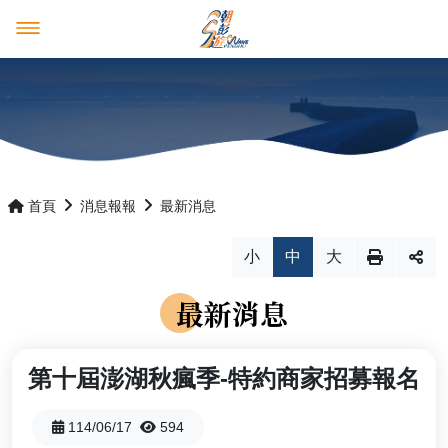
澎湖觀光圈
好康多多
澎湖觀光圈
消息報報
成員介紹
優惠活動
首頁
消息報報
最新消息
產品行程預購平台
最新消息
小
中
大
推薦遊程
活動花絮
最新消息
影音紀錄
四天三夜
回首頁
澎湖國家風景區管理處
第十屆澎湖秋瘋季-特約商家招募報名
三天兩夜
English
日本語
114/06/17
594