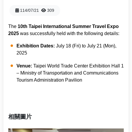
兩天一夜
facebook
youtube
instagram
114/07/21
309
一日遊
The
10th Taipei International Summer Travel Expo
半日遊
2025
was successfully held with the following details:
Exhibition Dates:
July 18 (Fri) to July 21 (Mon),
2025
Venue:
Taipei World Trade Center Exhibition Hall 1
– Ministry of Transportation and Communications
Tourism Administration Pavilion
相關圖片