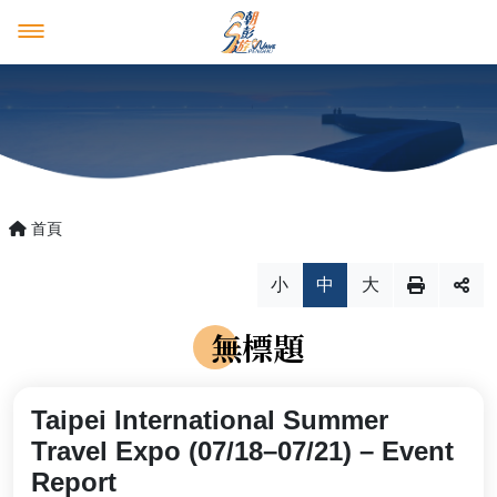
澎湖觀光圈
好康多多
澎湖觀光圈
消息報報
成員介紹
優惠活動
首頁
產品行程預購平台
最新消息
小
中
大
推薦遊程
活動花絮
無標題
影音紀錄
四天三夜
回首頁
澎湖國家風景區管理處
Taipei International Summer
三天兩夜
English
日本語
Travel Expo (07/18–07/21) – Event
Report