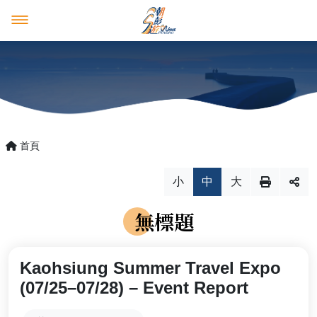
澎湖觀光圈
好康多多
澎湖觀光圈
消息報報
成員介紹
優惠活動
首頁
產品行程預購平台
最新消息
小
中
大
推薦遊程
活動花絮
無標題
影音紀錄
四天三夜
回首頁
澎湖國家風景區管理處
Kaohsiung Summer Travel Expo
三天兩夜
English
日本語
(07/25–07/28) – Event Report