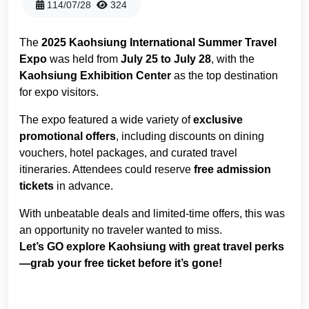
兩天一夜
114/07/28
324
facebook
youtube
instagram
一日遊
The
2025 Kaohsiung International Summer Travel
Expo
was held from
July 25 to July 28
, with the
Kaohsiung Exhibition Center
as the top destination
半日遊
for expo visitors.
The expo featured a wide variety of
exclusive
promotional offers
, including discounts on dining
vouchers, hotel packages, and curated travel
itineraries. Attendees could reserve
free admission
tickets
in advance.
With unbeatable deals and limited-time offers, this was
an opportunity no traveler wanted to miss.
Let’s GO explore Kaohsiung with great travel perks
—grab your free ticket before it’s gone!