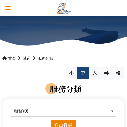
澎湖觀光圈
好康多多
澎湖觀光圈
消息報報
成員介紹
優惠活動
首頁
其它
服務分類
產品行程預購平台
最新消息
小
中
大
推薦遊程
活動花絮
服務分類
影音紀錄
四天三夜
回首頁
澎湖國家風景區管理處
分類
三天兩夜
English
日本語