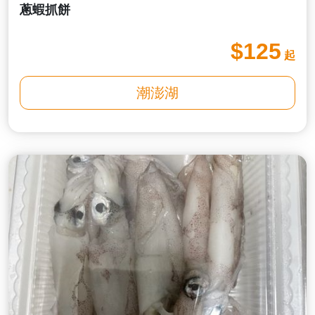
蔥蝦抓餅
$125
起
潮澎湖