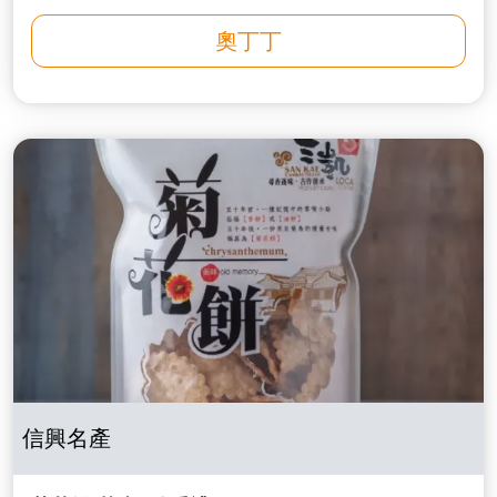
奧丁丁
信興名產