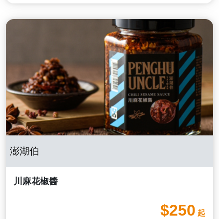
澎湖伯
川麻花椒醬
$250
起