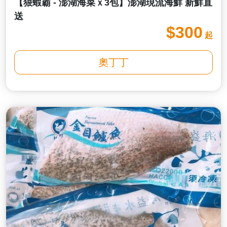
【狠蝦霸 - 澎湖海菜ｘ3包】澎湖現流海鮮 新鮮直
送
$300
起
奧丁丁