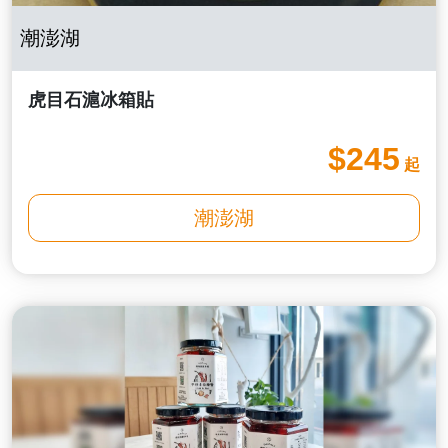
潮澎湖
虎目石滬冰箱貼
$245
起
潮澎湖