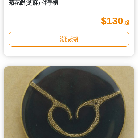
菊花餅(芝麻) 伴手禮
$130
起
潮澎湖