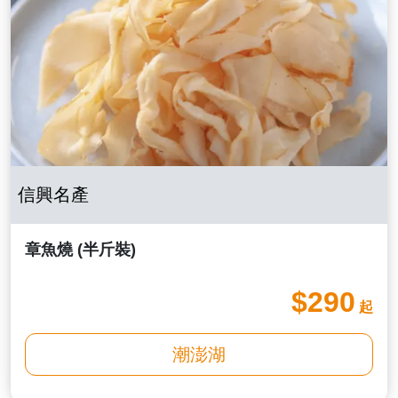
信興名產
章魚燒 (半斤裝)
$290
起
潮澎湖