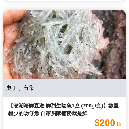
奧丁丁市集
【澎湖海鮮直送 鮮甜生吻魚1盒 (200g/盒)】數量
極少的吻仔魚 自家船隊捕撈就是鮮
$200
起