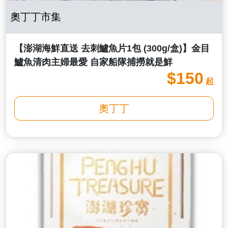
奧丁丁市集
【澎湖海鮮直送 去刺鱸魚片1包 (300g/盒)】金目
鱸魚清肉主婦最愛 自家船隊捕撈就是鮮
$150
起
奧丁丁